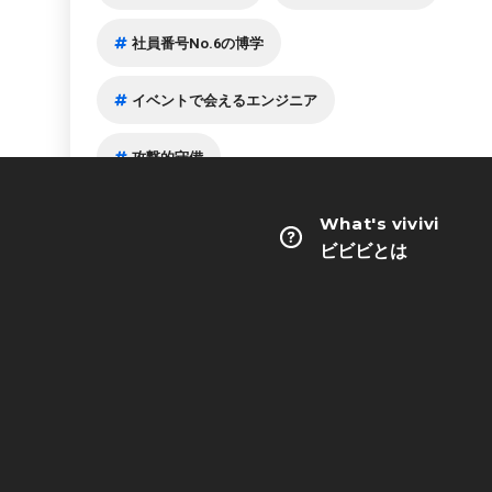
社員番号No.6の博学
イベントで会えるエンジニア
攻撃的守備
子供のころから夢はプログラマー
What's vivivi
ビビビとは
全国のフルリモエンジニア
大きな本棚の持ち主
元革靴販売員
マルチプロダクトのインフラ組織
技術負債への挑戦
書籍出版