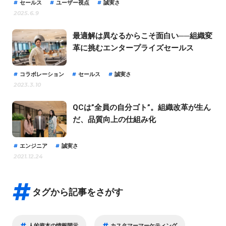
セールス
ユーザー視点
誠実さ
2025.6.9
最適解は異なるからこそ面白い──組織変
革に挑むエンタープライズセールス
コラボレーション
セールス
誠実さ
2023.3.10
QCは”全員の自分ゴト”。組織改革が生ん
だ、品質向上の仕組み化
エンジニア
誠実さ
2021.12.24
タグから記事をさがす
人的資本の情報開示
カスタマーマーケティング