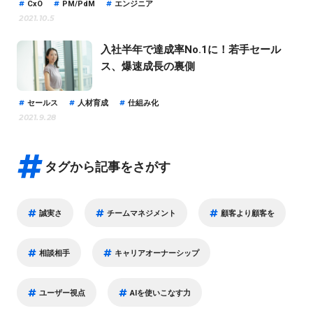
CxO
PM/PdM
エンジニア
2021.10.5
入社半年で達成率No.1に！若手セール
ス、爆速成長の裏側
セールス
人材育成
仕組み化
2021.9.28
タグから記事をさがす
誠実さ
チームマネジメント
顧客より顧客を
相談相手
キャリアオーナーシップ
ユーザー視点
AIを使いこなす力