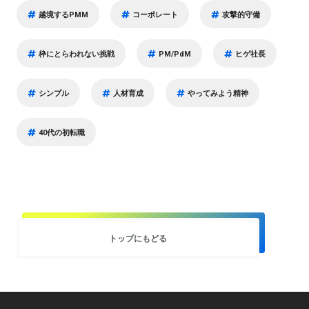
越境するPMM
コーポレート
攻撃的守備
枠にとらわれない挑戦
PM/PdM
ヒゲ社長
シンプル
人材育成
やってみよう精神
40代の初転職
トップにもどる