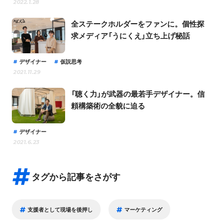
2022.1.28
全ステークホルダーをファンに。個性探
求メディア「うにくえ」立ち上げ秘話
デザイナー
仮説思考
2021.11.29
「聴く力」が武器の最若手デザイナー。信
頼構築術の全貌に迫る
デザイナー
2021.6.23
タグから記事をさがす
支援者として現場を後押し
マーケティング