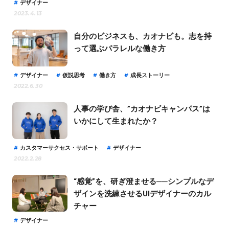
デザイナー
2023.4.13
自分のビジネスも、カオナビも。志を持
って選ぶパラレルな働き方
デザイナー
仮説思考
働き方
成長ストーリー
2022.6.30
人事の学び舎、”カオナビキャンパス”は
いかにして生まれたか？
カスタマーサクセス・サポート
デザイナー
2022.2.28
“感覚”を、研ぎ澄ませる──シンプルなデ
ザインを洗練させるUIデザイナーのカル
チャー
デザイナー