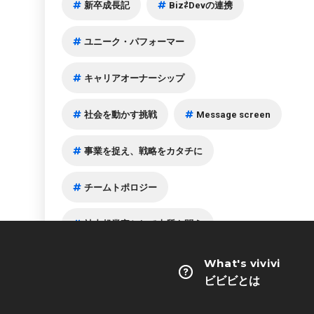
新卒成長記
Biz⇄Devの連携
ユニーク・パフォーマー
キャリアオーナーシップ
社会を動かす挑戦
Message screen
事業を捉え、戦略をカタチに
チームトポロジー
社内起業家として本質を問う
個性の可能性は無限
What's vivivi
ビビビとは
チームカオナビの“頭脳”