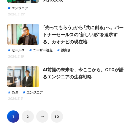
エンジニア
2026.3.27
「売ってもらう」から「共に創る」へ。パー
トナーセールスの“新しい形”を追求す
る、カオナビの現在地
セールス
ユーザー視点
誠実さ
2026.3.19
AI前提の未来を、今ここから。CTOが語
るエンジニアの生存戦略
CxO
エンジニア
2026.3.3
1
2
…
10