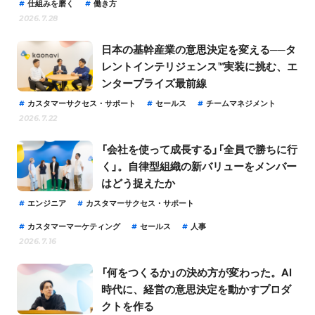
仕組みを磨く
働き方
2026.7.28
日本の基幹産業の意思決定を変える──タ
レントインテリジェンス™実装に挑む、エ
ンタープライズ最前線
カスタマーサクセス・サポート
セールス
チームマネジメント
2026.7.22
「会社を使って成長する」「全員で勝ちに行
く」。自律型組織の新バリューをメンバー
はどう捉えたか
エンジニア
カスタマーサクセス・サポート
カスタマーマーケティング
セールス
人事
2026.7.16
「何をつくるか」の決め方が変わった。AI
時代に、経営の意思決定を動かすプロダ
クトを作る