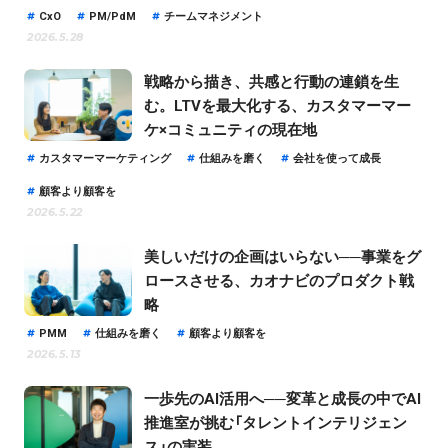
CxO
PM/PdM
チームマネジメント
2026.5.28
戦略から描き、共感と行動の連鎖を生
む。LTVを最大化する、カスタマーマー
ケ×コミュニティの現在地
カスタマーマーケティング
仕組みを磨く
会社を使って成長
顧客より顧客を
2026.5.22
美しいだけの企画はいらない──事業をグ
ロースさせる、カオナビのプロダクト戦
略
PMM
仕組みを磨く
顧客より顧客を
2026.5.13
一歩先のAI活用へ──変革と成長の中でAI
推進室が挑む「タレントインテリジェン
ス」の実装