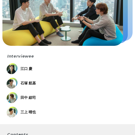
Interviewee
江口 慶
石塚 航基
田中 綜司
三上 晴也
Contents