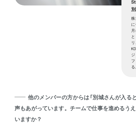
S
別
株
に
月
と
リ
K
ジ
フ
る
他のメンバーの方からは「別城さんが入る
声もあがっています。チームで仕事を進めるうえ
いますか？