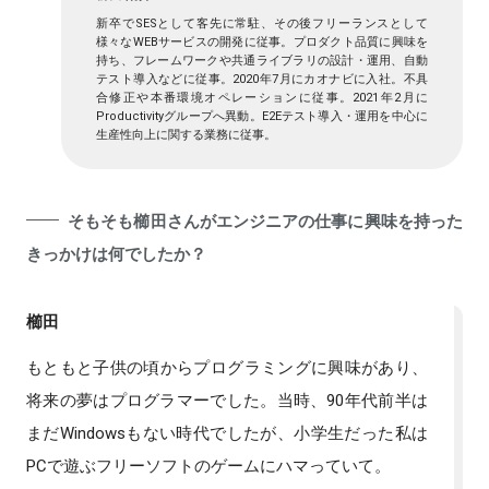
新卒でSESとして客先に常駐、その後フリーランスとして
様々なWEBサービスの開発に従事。プロダクト品質に興味を
持ち、フレームワークや共通ライブラリの設計・運用、自動
テスト導入などに従事。2020年7月にカオナビに入社。不具
合修正や本番環境オペレーションに従事。2021年2月に
Productivityグループへ異動。E2Eテスト導入・運用を中心に
生産性向上に関する業務に従事。
そもそも櫛田さんがエンジニアの仕事に興味を持った
きっかけは何でしたか？
櫛田
もともと子供の頃からプログラミングに興味があり、
将来の夢はプログラマーでした。当時、90年代前半は
まだWindowsもない時代でしたが、小学生だった私は
PCで遊ぶフリーソフトのゲームにハマっていて。