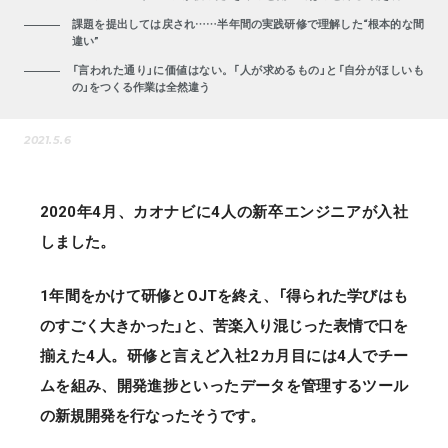
課題を提出しては戻され……半年間の実践研修で理解した“根本的な間
違い”
「言われた通り」に価値はない。「人が求めるもの」と「自分がほしいも
の」をつくる作業は全然違う
2021.5.6
2020年4月、カオナビに4人の新卒エンジニアが入社
しました。
1年間をかけて研修とOJTを終え、「得られた学びはも
のすごく大きかった」と、苦楽入り混じった表情で口を
揃えた4人。研修と言えど入社2カ月目には4人でチー
ムを組み、開発進捗といったデータを管理するツール
の新規開発を行なったそうです。