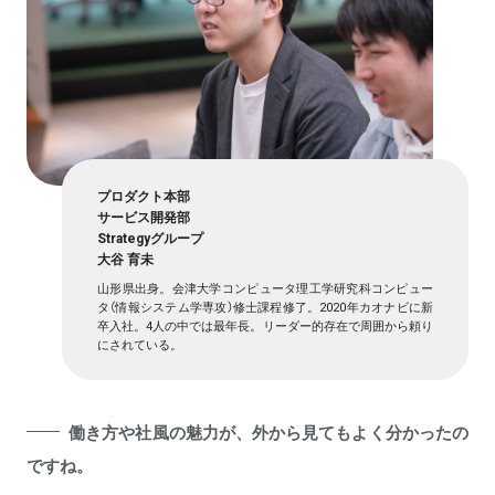
プロダクト本部
サービス開発部
Strategyグループ
大谷 育未
山形県出身。会津大学コンピュータ理工学研究科コンピュー
タ（情報システム学専攻）修士課程修了。2020年カオナビに新
卒入社。4人の中では最年長。リーダー的存在で周囲から頼り
にされている。
働き方や社風の魅力が、外から見てもよく分かったの
ですね。