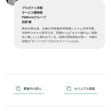
プロダクト本部
サービス開発部
Platformグループ
別府 瞭
神奈川県出身。文教大学情報学部情報システム学科卒業。
2020年カオナビ新卒入社。同期からは「オタク感のない真面
目」「優しい」と慕われている。技術の習得意欲が高い。今後の
目標は「サーバーサイドのエキスパートになる」
募集中の求人
カジュアル面談