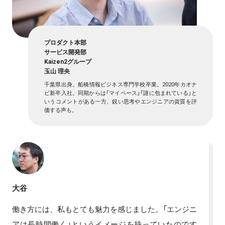
プロダクト本部
サービス開発部
Kaizen2グループ
玉山 理央
千葉県出身。船橋情報ビジネス専門学校卒業。2020年カオナ
ビ新卒入社。同期からは「マイペース」「謎に包まれている」と
いうコメントがある一方、鋭い思考やエンジニアの資質を評
価する声も。
大谷
働き方には、私もとても魅力を感じました。「エンジニ
アは長時間働く」というイメージを持っていたのです