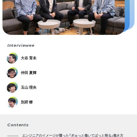
Interviewee
大谷 育未
仲田 夏輝
玉山 理央
別府 瞭
Contents
エンジニアのイメージが覆った「ぎゅっと働いてぱっと帰る」働き方