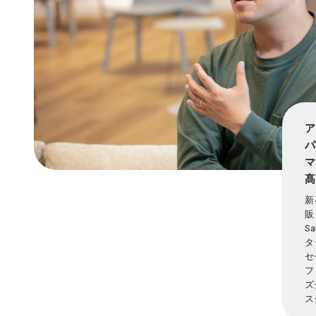
ア
パ
マ
髙
新
販
S
タ
セ
フ
ズ
ス