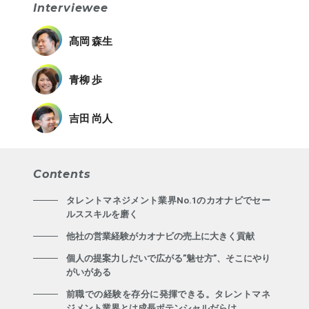
Interviewee
髙岡 森生
青柳 歩
吉田 尚人
Contents
タレントマネジメント業界No.1のカオナビでセー
ルススキルを磨く
他社の営業経験がカオナビの売上に大きく貢献
個人の提案力しだいで広がる”魅せ方”、そこにやり
がいがある
前職での経験を存分に発揮できる。タレントマネ
ジメント業界とは成長ポテンシャルだらけ