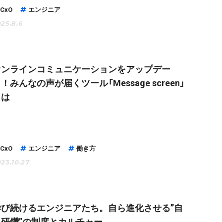
CxO
エンジニア
25.8.6
オンラインコミュニケーションをアップデー
！みんなの声が届くツール「Message screen」
とは
CxO
エンジニア
働き方
23.10.27
学び続けるエンジニアたち。自ら進化させる”自
己研鑽”の制度とカルチャー