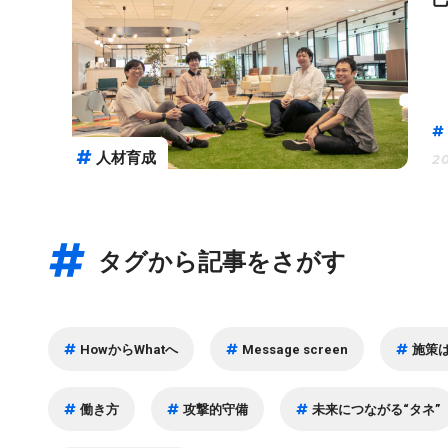
人材育成
20
タグから記事をさがす
HowからWhatへ
Message screen
施策は
働き方
攻撃的守備
未来につながる“タネ”