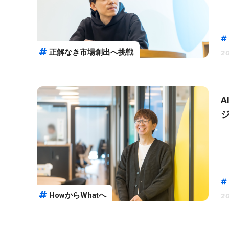
正解なき市場創出へ挑戦
20
HowからWhatへ
20