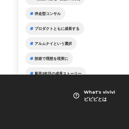
伴走型コンサル
プロダクトともに成長する
アルムナイという選択
技術で理想を現実に
新卒3年目の成長ストーリー
ボトムアップなロール
What's vivivi
ビビビとは
施策はあくまでも“手段”
越境するPMM
ビジョンを実装し社会を革新する