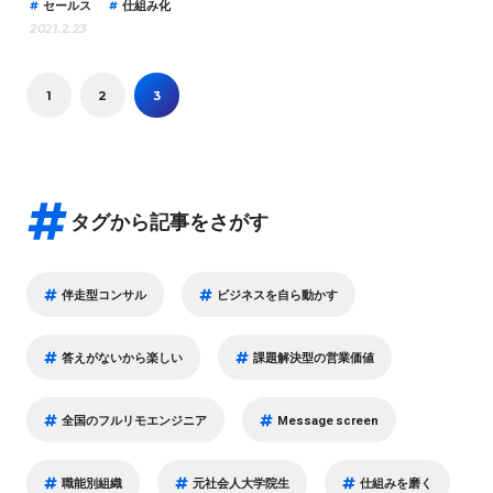
セールス
仕組み化
2021.2.23
1
2
3
タグから記事をさがす
伴走型コンサル
ビジネスを自ら動かす
答えがないから楽しい
課題解決型の営業価値
全国のフルリモエンジニア
Message screen
職能別組織
元社会人大学院生
仕組みを磨く