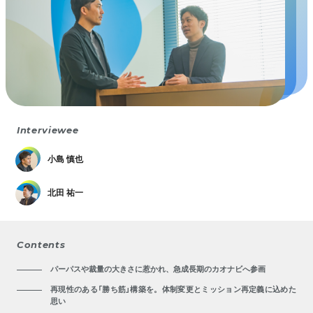
Interviewee
小島 慎也
北田 祐一
Contents
パーパスや裁量の大きさに惹かれ、急成長期のカオナビへ参画
再現性のある「勝ち筋」構築を。体制変更とミッション再定義に込めた
思い