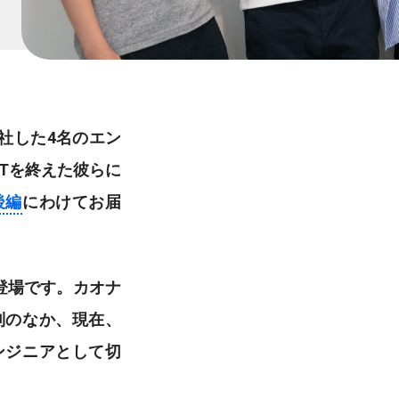
入社した4名のエン
JTを終えた彼らに
後編
にわけてお届
登場です。カオナ
制のなか、現在、
ンジニアとして切
。