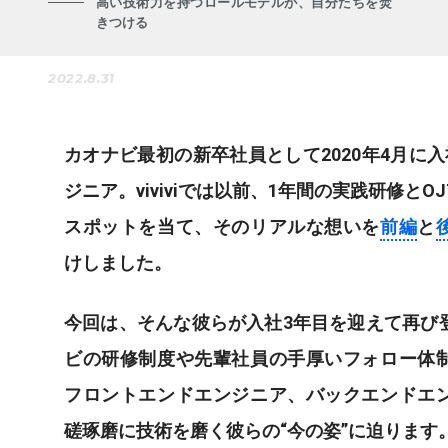
高い技術力を持つロールモデルが、自分たちを焚
きつける
2022.8.31
カオナビ最初の新卒社員として2020年4月に
ジニア。viviviでは以前、1年間の実践研修とO
スポットを当て、そのリアルな想いを
前編
と
けしました。
今回は、そんな彼らが入社3年目を迎えて再び
ビの研修制度や先輩社員の手厚いフォロー体
フロントエンドエンジニア、バックエンドエ
磋琢磨に技術を磨く彼らの“今の姿”に迫ります