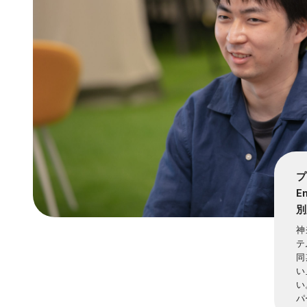
プ
E
別
神
テ
同
い
い
パ