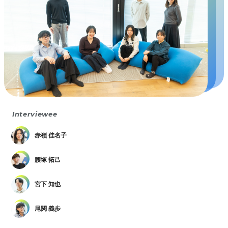
Interviewee
赤嶺 佳名子
腰塚 拓己
宮下 知也
尾関 義歩