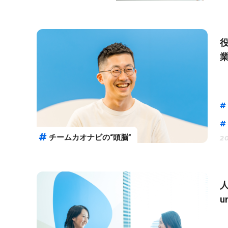
チームカオナビの“頭脳”
20
人
u