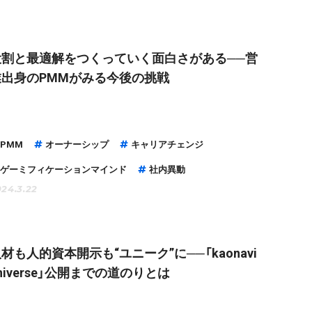
役割と最適解をつくっていく面白さがある──営
業出身のPMMがみる今後の挑戦
PMM
オーナーシップ
キャリアチェンジ
ゲーミフィケーションマインド
社内異動
24.3.22
材も人的資本開示も“ユニーク”に──「kaonavi
niverse」公開までの道のりとは