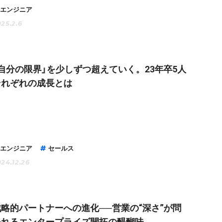
エンジニア
25.2.6
「自分の限界」を少しずつ超えていく。23年卒5人
それぞれの成長とは
エンジニア
セールス
24.12.26
戦略的パートナーへの進化──営業の“深さ”が問
われるエンタープライズ開拓の醍醐味