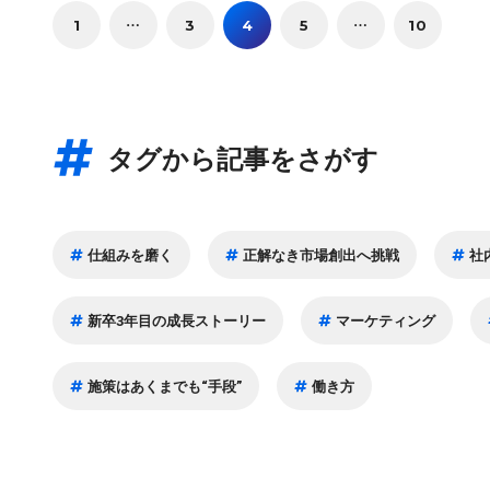
1
…
3
4
5
…
10
タグから記事をさがす
仕組みを磨く
正解なき市場創出へ挑戦
社
新卒3年目の成長ストーリー
マーケティング
施策はあくまでも“手段”
働き方