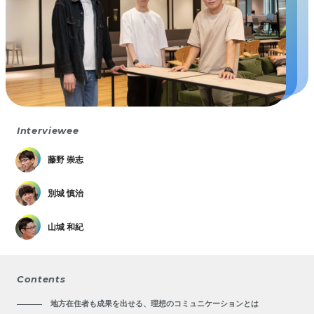
Interviewee
藤野 崇志
別城 慎治
山城 和紀
Contents
地方在住者も成果を出せる、理想のコミュニケーションとは