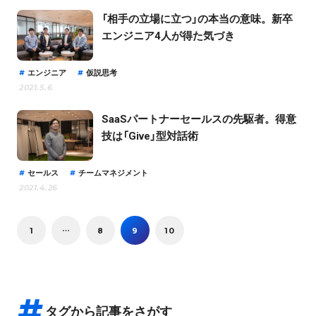
「相手の立場に立つ」の本当の意味。新卒
エンジニア4人が得た気づき
エンジニア
仮説思考
2021.5.6
SaaSパートナーセールスの先駆者。得意
技は「Give」型対話術
セールス
チームマネジメント
2021.4.26
1
…
8
9
10
タグから記事をさがす