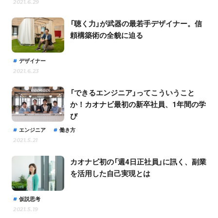
2021.6.29
「聴く力」が武器の最若手デザイナー。信
頼構築術の全貌に迫る
デザイナー
2021.6.23
「できるエンジニア」ってこういうこと
か！カオナビ最初の新卒社員、1年間の学
び
エンジニア
働き方
2021.5.21
カオナビ初の「週4日正社員」に訊く、副業
を活用した自己実現とは
仮説思考
2021.5.19